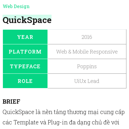
Web Design
QuickSpace
YEAR
2016
PLATFORM
Web & Mobile Responsive
TYPEFACE
Poppins
ROLE
UiUx Lead
BRIEF
QuickSpace là nền tảng thương mại cung cấp
các Template và Plug-in đa dạng chủ đề với