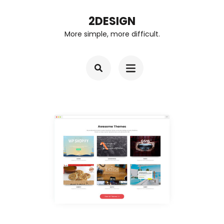
Skip
2DESIGN
to
More simple, more difficult.
content
(Press
Enter)